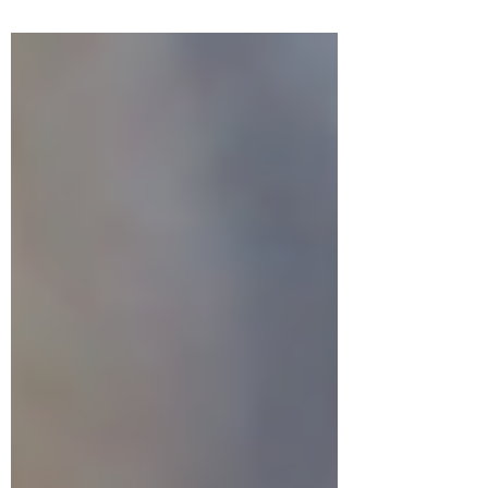
Badstue etter trening: Effekt på VO₂ maks og
muskelvekst