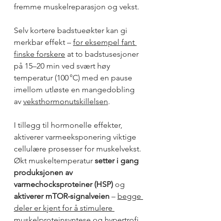
fremme muskelreparasjon og vekst. 
Selv kortere badstueøkter kan gi 
merkbar effekt – 
for eksempel fant 
finske forskere
 at to badstusesjoner 
på 15–20 min ved svært høy 
temperatur (100 °C) med en pause 
imellom utløste en mangedobling 
av 
veksthormonutskillelsen
.
I tillegg til hormonelle effekter, 
aktiverer varmeeksponering viktige 
cellulære prosesser for muskelvekst. 
Økt muskeltemperatur 
setter i gang 
produksjonen av 
varmechocksproteiner (HSP)
 og 
aktiverer mTOR-signalveien
 – 
begge 
deler er kjent for å stimulere 
muskelproteinsyntese og hypertrofi
. 