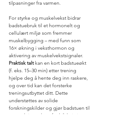
tilpasninger fra varmen. 
For styrke og muskelvekst bidrar 
badstuebruk til et hormonelt og 
cellulært miljø som fremmer 
muskelbygging – med funn som 
16× økning i veksthormon og 
aktivering av 
muskelvekstsignaler
. 
Praktisk talt
 kan en kort badstueøkt 
(f. eks. 15–30 min) etter trening 
hjelpe deg å hente deg inn raskere, 
og over tid kan det forsterke 
treningsutbyttet ditt. Dette 
understøttes av solide 
forskningskilder og gjør badstuen til 
et attraktivt verktøy for både ivrige 
mosjonister og atleter som ønsker 
det lille ekstra.