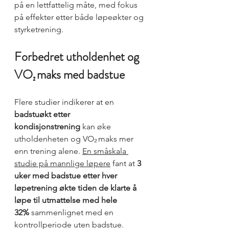
på en lettfattelig måte, med fokus 
på effekter etter både løpeøkter og 
styrketrening.
Forbedret utholdenhet og 
VO₂ maks med badstue
Flere studier indikerer at en 
badstuøkt etter 
kondisjonstrening
 kan øke 
utholdenheten og VO₂ maks mer 
enn trening alene. 
En småskala 
studie på mannlige løpere
 fant at 
3 
uker med badstue etter hver 
løpetrening økte tiden de klarte å 
løpe til utmattelse med hele 
32%
 sammenlignet med en 
kontrollperiode uten badstue. 