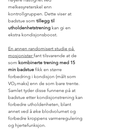
melkesyreterskel enn 
kontrollgruppen. Dette viser at 
badstue som 
tillegg til 
utholdenhetstrening
 kan gi en 
ekstra kondisjonsboost. 
En annen randomisert studie på 
mosjonister 
fant tilsvarende at de 
som 
kombinerte trening med 15 
min badstue
 fikk en større 
forbedring i kondisjon (målt som 
VO₂ maks) enn de som bare trente. 
Samlet tyder disse funnene på at 
badstue etter kondisjonstrening kan 
forbedre utholdenheten, blant 
annet ved å øke blodvolumet og 
forbedre kroppens varmeregulering 
og hjertefunksjon.