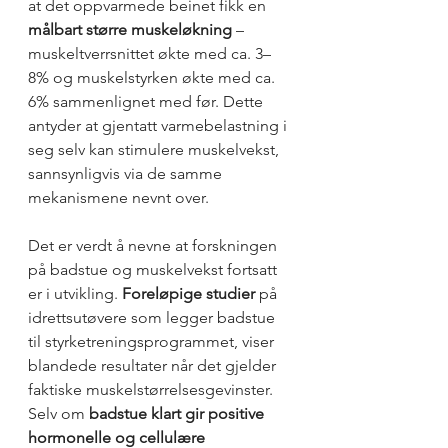
at det oppvarmede beinet fikk en 
målbart større muskeløkning
 – 
muskeltverrsnittet økte med ca. 3–
8% og muskelstyrken økte med ca. 
6% sammenlignet med før. Dette 
antyder at gjentatt varmebelastning i 
seg selv kan stimulere muskelvekst, 
sannsynligvis via de samme 
mekanismene nevnt over.
Det er verdt å nevne at forskningen 
på badstue og muskelvekst fortsatt 
er i utvikling. 
Foreløpige studier
 på 
idrettsutøvere som legger badstue 
til styrketreningsprogrammet, viser 
blandede resultater når det gjelder 
faktiske muskelstørrelsesgevinster. 
Selv om 
badstue klart gir positive 
hormonelle og cellulære 