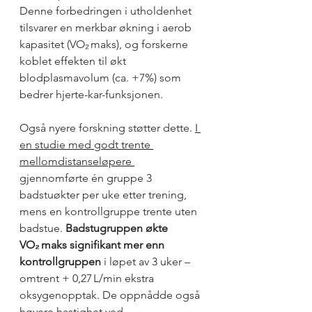
Denne forbedringen i utholdenhet 
tilsvarer en merkbar økning i aerob 
kapasitet (VO₂ maks), og forskerne 
koblet effekten til økt 
blodplasmavolum (ca. +7%) som 
bedrer hjerte-kar-funksjonen.
Også nyere forskning støtter dette. 
I 
en studie med godt trente 
mellomdistanseløpere 
gjennomførte én gruppe 3 
badstuøkter per uke etter trening, 
mens en kontrollgruppe trente uten 
badstue. 
Badstugruppen økte 
VO₂ maks signifikant mer enn 
kontrollgruppen
 i løpet av 3 uker – 
omtrent + 0,27 L/min ekstra 
oksygenopptak. De oppnådde også 
høyere hastighet ved 