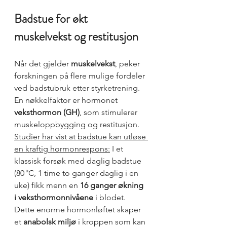
Badstue for økt 
muskelvekst og restitusjon
Når det gjelder 
muskelvekst
, peker 
forskningen på flere mulige fordeler 
ved badstubruk etter styrketrening. 
En nøkkelfaktor er hormonet 
veksthormon (GH)
, som stimulerer 
muskeloppbygging og restitusjon. 
Studier har vist at badstue kan utløse 
en kraftig hormonrespons:
 I et 
klassisk forsøk med daglig badstue 
(80 °C, 1 time to ganger daglig i en 
uke) fikk menn en 
16 ganger økning 
i veksthormonnivåene
 i blodet. 
Dette enorme hormonløftet skaper 
et 
anabolsk miljø
 i kroppen som kan 