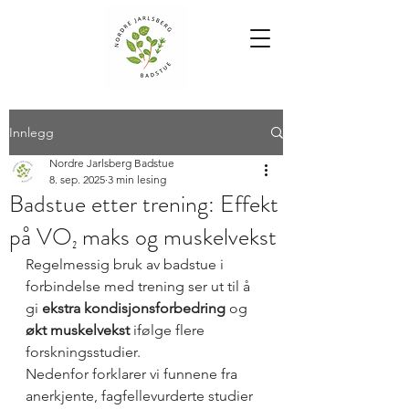
Innlegg
Nordre Jarlsberg Badstue
8. sep. 2025
3 min lesing
Badstue etter trening: Effekt
på VO₂ maks og muskelvekst
Regelmessig bruk av badstue i 
forbindelse med trening ser ut til å 
gi 
ekstra kondisjonsforbedring
 og 
økt muskelvekst
 ifølge flere 
forskningsstudier. 
Nedenfor forklarer vi funnene fra 
anerkjente, fagfellevurderte studier 